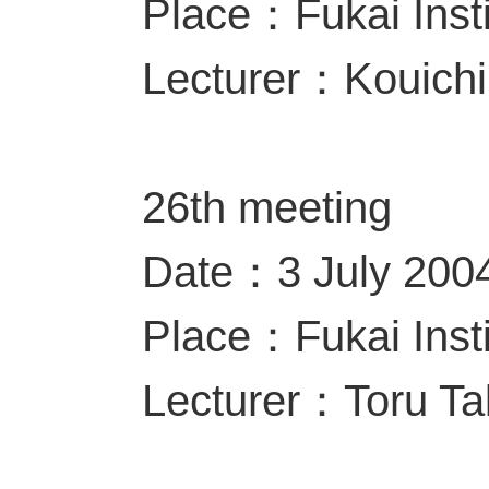
Place：Fukai Insti
Lecturer：Kouich
26th meeting
Date：3 July 20
Place：Fukai Insti
Lecturer：Toru T